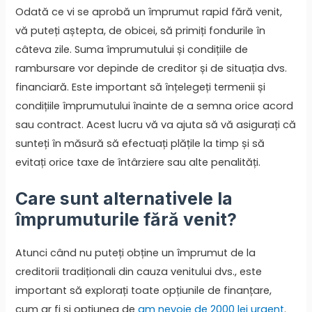
Odată ce vi se aprobă un împrumut rapid fără venit,
vă puteți aștepta, de obicei, să primiți fondurile în
câteva zile. Suma împrumutului și condițiile de
rambursare vor depinde de creditor și de situația dvs.
financiară. Este important să înțelegeți termenii și
condițiile împrumutului înainte de a semna orice acord
sau contract. Acest lucru vă va ajuta să vă asigurați că
sunteți în măsură să efectuați plățile la timp și să
evitați orice taxe de întârziere sau alte penalități.
Care sunt alternativele la
împrumuturile fără venit?
Atunci când nu puteți obține un împrumut de la
creditorii tradiționali din cauza venitului dvs., este
important să explorați toate opțiunile de finanțare,
cum ar fi și opțiunea de
am nevoie de 2000 lei urgent
.